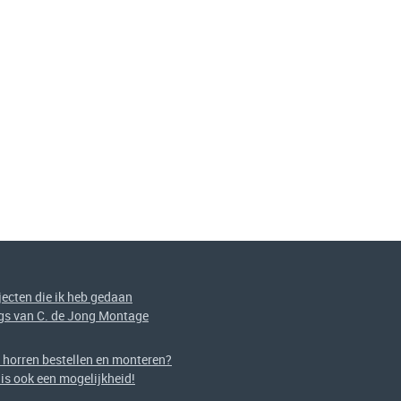
jecten die ik heb gedaan
gs van C. de Jong Montage
f horren bestellen en monteren?
 is ook een mogelijkheid!