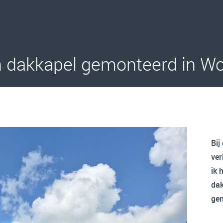
n dakkapel gemonteerd in W
Bij
ve
ik 
dak
ge