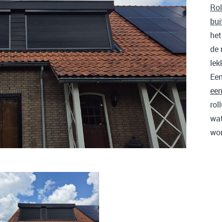
Rol
bui
het
de 
lek
Een
een
rol
wat
won