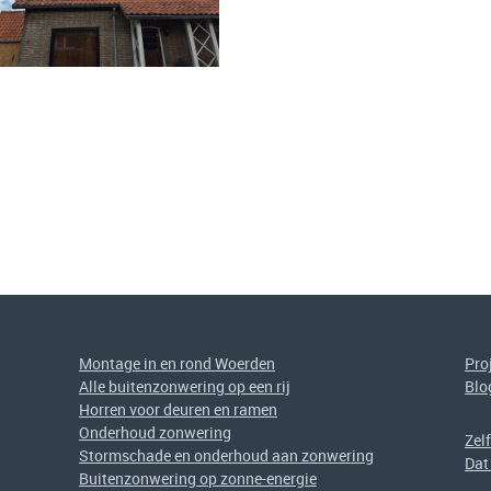
Montage in en rond Woerden
Pro
Alle buitenzonwering op een rij
Blo
Horren voor deuren en ramen
Onderhoud zonwering
Zel
Stormschade en onderhoud aan zonwering
Dat
Buitenzonwering op zonne-energie