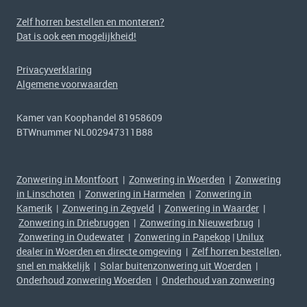
Zelf horren bestellen en monteren?
Dat is ook een mogelijkheid!
Privacyverklaring
Algemene voorwaarden
Kamer van Koophandel 81958609
BTWnummer NL002947311B88
Zonwering in Montfoort
|
Zonwering in Woerden
|
Zonwering
in Linschoten
|
Zonwering in Harmelen
|
Zonwering in
Kamerik
|
Zonwering in Zegveld
|
Zonwering in Waarder
|
Zonwering in Driebruggen
|
Zonwering in Nieuwerbrug
|
Zonwering in Oudewater
|
Zonwering in Papekop
|
Unilux
dealer in Woerden en directe omgeving
|
Zelf horren bestellen,
snel en makkelijk
|
Solar buitenzonwering uit Woerden
|
Onderhoud zonwering Woerden
|
Onderhoud van zonwering