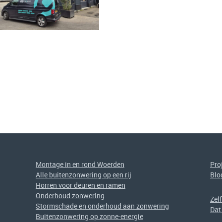
Montage in en rond Woerden
Pro
Alle buitenzonwering op een rij
Blo
Horren voor deuren en ramen
Onderhoud zonwering
Zel
Stormschade en onderhoud aan zonwering
Dat
Buitenzonwering op zonne-energie