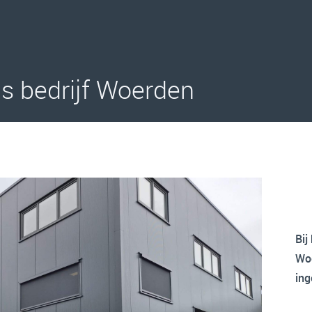
s bedrijf Woerden
Bij
Woe
ing