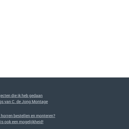
jecten die ik heb gedaan
gs van C. de Jong Montage
f horren bestellen en monteren?
 is ook een mogelijkheid!