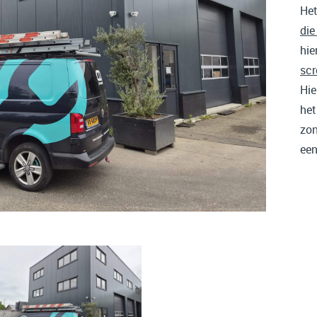
Het
die
hie
scr
Hie
het
zon
een