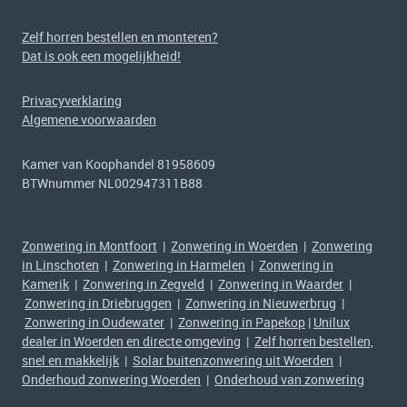
Zelf horren bestellen en monteren?
Dat is ook een mogelijkheid!
Privacyverklaring
Algemene voorwaarden
Kamer van Koophandel 81958609
BTWnummer NL002947311B88
Zonwering in Montfoort
|
Zonwering in Woerden
|
Zonwering
in Linschoten
|
Zonwering in Harmelen
|
Zonwering in
Kamerik
|
Zonwering in Zegveld
|
Zonwering in Waarder
|
Zonwering in Driebruggen
|
Zonwering in Nieuwerbrug
|
Zonwering in Oudewater
|
Zonwering in Papekop
|
Unilux
dealer in Woerden en directe omgeving
|
Zelf horren bestellen,
snel en makkelijk
|
Solar buitenzonwering uit Woerden
|
Onderhoud zonwering Woerden
|
Onderhoud van zonwering