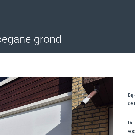
begane grond
Bij
de 
De 
voo