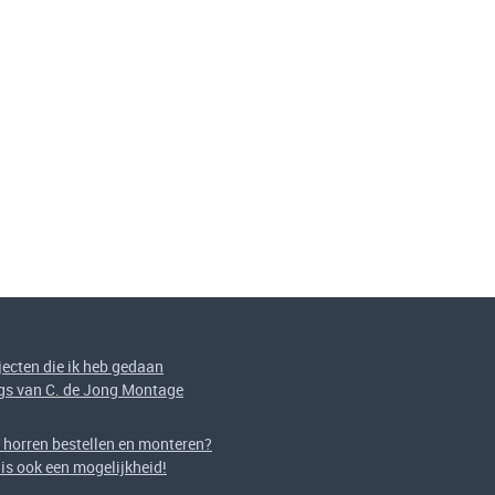
jecten die ik heb gedaan
gs van C. de Jong Montage
f horren bestellen en monteren?
 is ook een mogelijkheid!