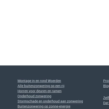
Montage in en rond Woerden
Pro
Alle buitenzonwering op een rij
Blo
Horren voor deuren en ramen
Onderhoud zonwering
Zel
Stormschade en onderhoud aan zonwering
Dat
Buitenzonwering op zonne-energie