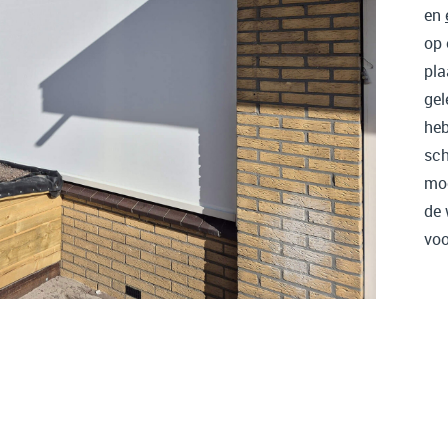
en
op 
pla
gel
heb
sch
moo
de 
voo