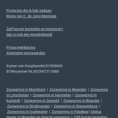
Projecten die ik heb gedaan
Blogs van C. de Jong Montage
Zelf horren bestellen en monteren?
Dat is ook een mogelijkheid!
Privacyverklaring
Algemene voorwaarden
Kamer van Koophandel 81958609
BTWnummer NL002947311B88
Zonwering in Montfoort
|
Zonwering in Woerden
|
Zonwering
in Linschoten
|
Zonwering in Harmelen
|
Zonwering in
Kamerik
|
Zonwering in Zegveld
|
Zonwering in Waarder
|
Zonwering in Driebruggen
|
Zonwering in Nieuwerbrug
|
Zonwering in Oudewater
|
Zonwering in Papekop
|
Unilux
dealer in Woerden en directe omgeving
|
Zelf horren bestellen,