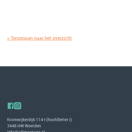
< Teruggaan naar het overzicht
Kromwijkerdijk 114-I (hoofdletter i)
3448 HW Woerden
info@cdjmontage.nl