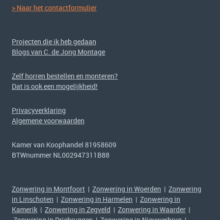
> Naar het contactformulier
Projecten die ik heb gedaan
Blogs van C. de Jong Montage
Zelf horren bestellen en monteren?
Dat is ook een mogelijkheid!
Privacyverklaring
Algemene voorwaarden
Kamer van Koophandel 81958609
BTWnummer NL002947311B88
Zonwering in Montfoort
|
Zonwering in Woerden
|
Zonwering
in Linschoten
|
Zonwering in Harmelen
|
Zonwering in
Kamerik
|
Zonwering in Zegveld
|
Zonwering in Waarder
|
Zonwering in Driebruggen
|
Zonwering in Nieuwerbrug
|