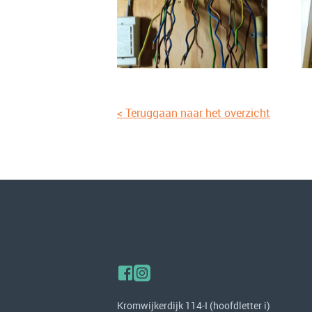
< Teruggaan naar het overzicht
Kromwijkerdijk 114-I (hoofdletter i)