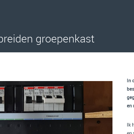
breiden groepenkast
In 
bes
geg
en 
Ik 
en 