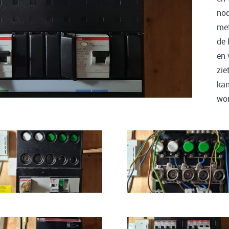
nod
met
de 
en 
zie
kan
wor