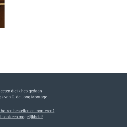
jecten die ik heb gedaan
gs van C. de Jong Montage
f horren bestellen en monteren?
 is ook een mogelijkheid!