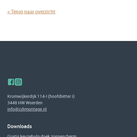
< Terug naar overzicht
Kromwijkerdijk 114-I (hoofdletter i)
3448 HW Woerden
info@cdjmontage.nl
Downloads
Gratis keuzehulp doek zonnescherm