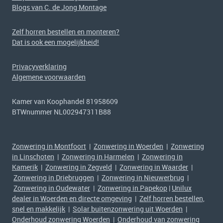
Blogs van C. de Jong Montage
Zelf horren bestellen en monteren?
Dat is ook een mogelijkheid!
Privacyverklaring
Algemene voorwaarden
Kamer van Koophandel 81958609
BTWnummer NL002947311B88
Zonwering in Montfoort
|
Zonwering in Woerden
|
Zonwering
in Linschoten
|
Zonwering in Harmelen
|
Zonwering in
Kamerik
|
Zonwering in Zegveld
|
Zonwering in Waarder
|
Zonwering in Driebruggen
|
Zonwering in Nieuwerbrug
|
Zonwering in Oudewater
|
Zonwering in Papekop
|
Unilux
dealer in Woerden en directe omgeving
|
Zelf horren bestellen,
snel en makkelijk
|
Solar buitenzonwering uit Woerden
|
Onderhoud zonwering Woerden
|
Onderhoud van zonwering