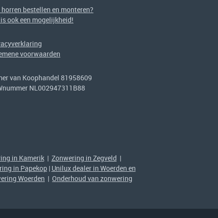
f horren bestellen en monteren?
 is ook een mogelijkheid!
vacyverklaring
emene voorwaarden
er van Koophandel 81958609
Wnummer NL002947311B88
ing in Kamerik
|
Zonwering in Zegveld
|
ing in Papekop
|
Unilux dealer in Woerden en
ering Woerden
|
Onderhoud van zonwering