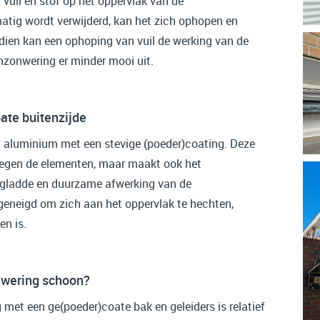
 vuil en stof op het oppervlak van de
elmatig wordt verwijderd, kan het zich ophopen en
ndien kan een ophoping van vuil de werking van de
nzonwering er minder mooi uit.
ate buitenzijde
aluminium met een stevige (poeder)coating. Deze
 tegen de elementen, maar maakt ook het
 gladde en duurzame afwerking van de
geneigd om zich aan het oppervlak te hechten,
en is.
nwering schoon?
et een ge(poeder)coate bak en geleiders is relatief