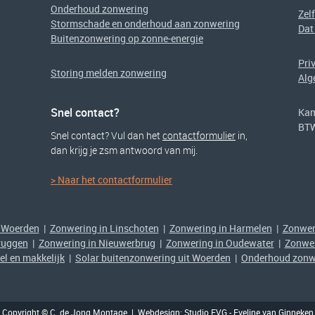
Onderhoud zonwering
Zel
Stormschade en onderhoud aan zonwering
Dat
Buitenzonwering op zonne-energie
Pri
Storing melden zonwering
Alg
Snel contact?
Kam
BT
Snel contact? Vul dan het
contactformulier
in,
dan krijg je zsm antwoord van mij.
> Naar het contactformulier
 Woerden
|
Zonwering in Linschoten
|
Zonwering in Harmelen
|
Zonwer
ruggen
|
Zonwering in Nieuwerbrug
|
Zonwering in Oudewater
|
Zonwer
nel en makkelijk
|
Solar buitenzonwering uit Woerden
|
Onderhoud zonw
Copyright © C. de Jong Montage
| Webdesign:
Studio EVG
- Eveline van Ginneken