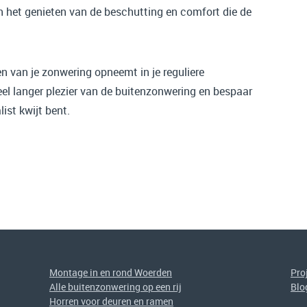
n het genieten van de beschutting en comfort die de
n van je zonwering opneemt in je reguliere
eel langer plezier van de buitenzonwering en bespaar
ist kwijt bent.
Montage in en rond Woerden
Pro
Alle buitenzonwering op een rij
Blo
Horren voor deuren en ramen