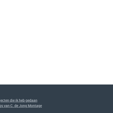
jecten die ik heb gedaan
gs van C. de Jong Montage